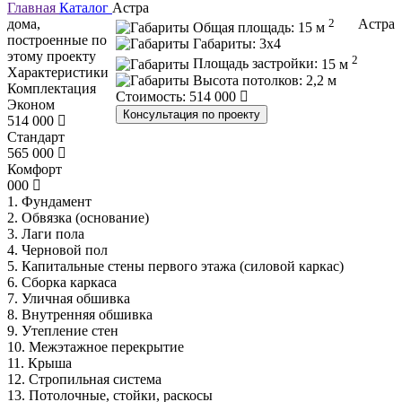
Главная
Каталог
Астра
дома,
2
Астра
Общая площадь:
15 м
построенные по
Габариты:
3х4
этому проекту
2
Площадь застройки:
15 м
Характеристики
Высота потолков:
2,2 м
Комплектация
Стоимость:
514 000
Эконом
Консультация по проекту
514 000
Стандарт
565 000
Комфорт
000
1. Фундамент
2. Обвязка (основание)
3. Лаги пола
4. Черновой пол
5. Капитальные стены первого этажа (силовой каркас)
6. Сборка каркаса
7. Уличная обшивка
8. Внутренняя обшивка
9. Утепление стен
10. Межэтажное перекрытие
11. Крыша
12. Стропильная система
13. Потолочные, стойки, раскосы