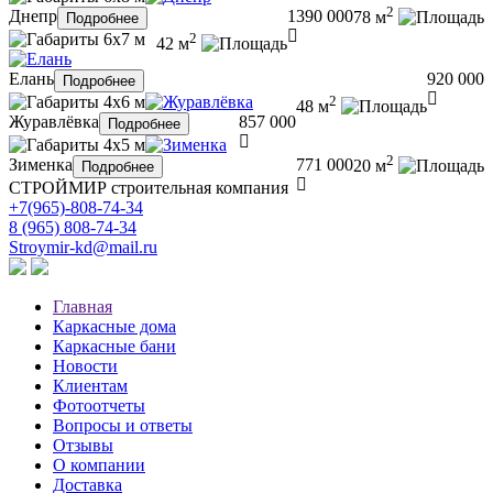
2
Днепр
1390 000
78 м
Подробнее
6х7 м
2
42 м
Елань
920 000
Подробнее
4х6 м
2
48 м
Журавлёвка
857 000
Подробнее
4х5 м
2
Зименка
771 000
20 м
Подробнее
СТРОЙМИР
строительная компания
+7(965)-808-74-34
8 (965) 808-74-34
Stroymir-kd@mail.ru
Главная
Каркасные дома
Каркасные бани
Новости
Клиентам
Фотоотчеты
Вопросы и ответы
Отзывы
О компании
Доставка