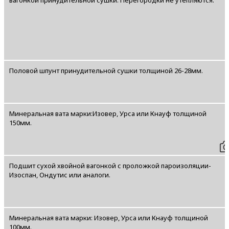
вагонкой принудительной сушки. Перегородки не утепляются.
Половой шпунт принудительной сушки толщиной 26-28мм.
Минеральная вата марки:Изовер, Урса или Кнауф толщиной
150мм.
Подшит сухой хвойной вагонкой с проложкой пароизоляции-
Изоспан, Ондутис или аналоги.
Минеральная вата марки: Изовер, Урса или Кнауф толщиной
100мм.