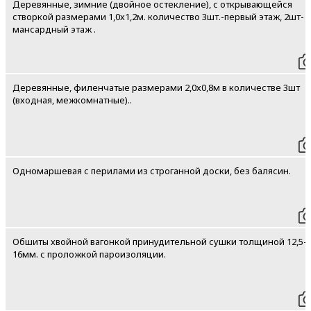
Деревянные, зимние (двойное остекление), с открывающейся
створкой размерами 1,0х1,2м. количество 3шт.-первый этаж, 2шт-
мансардный этаж .
Деревянные, филенчатые размерами 2,0х0,8м в количестве 3шт
(входная, межкомнатные)..
Одномаршевая с перилами из строганной доски, без балясин.
Обшиты хвойной вагонкой принудительной сушки толщиной 12,5-
16мм. с проложкой пароизоляции.