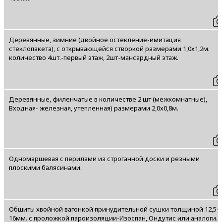
Деревянные, зимние (двойное остекление-имитация
стеклопакета), с открывающейся створкой размерами 1,0х1,2м.
количество 4шт.-первый этаж, 2шт-мансардный этаж.
Деревянные, филенчатые в количестве 2 шт (межкомнатные),
Входная- железная, утепленная) размерами 2,0х0,8м.
Одномаршевая с перилами из строганной доски и резными
плоскими балясинами.
Обшиты хвойной вагонкой принудительной сушки толщиной 12,5-
16мм. с проложкой пароизоляции-Изоспан, Ондутис или аналоги.